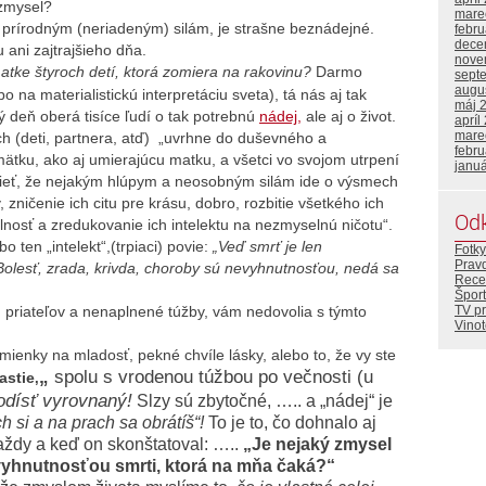
 zmysel?
mare
prírodným (neriadeným) silám, je strašne beznádejné.
febr
dece
ani zajtrajšieho dňa.
nove
tke štyroch detí, ktorá zomiera na rakovinu?
Darmo
sept
augu
na materialistickú interpretáciu sveta), tá nás aj tak
máj 
 deň oberá tisíce ľudí o tak potrebnú
nádej,
ale aj o život.
apríl
mare
ch (deti, partnera, atď) „uvrhne do duševného a
febr
tku, ako aj umierajúcu matku, a všetci vo svojom utrpení
janu
ieť, že nejakým hlúpym a neosobným silám ide o výsmech
y, zničenie ich citu pre krásu, dobro, rozbitie všetkého ich
Od
lnosť a zredukovanie ich intelektu na nezmyselnú ničotu“.
o ten „intelekt“,(trpiaci) povie:
„Veď smrť je len
Fotky
Prav
Bolesť, zrada, krivda, choroby sú nevyhnutnosťou, nedá sa
Rece
Šport
, priateľov a nenaplnené túžby, vám nedovolia s týmto
TV p
Vino
pomienky na mladosť, pekné chvíle lásky, alebo to, že vy ste
„
spolu s vrodenou túžbou po večnosti (u
astie
,
odísť vyrovnaný!
Slzy sú zbytočné, ….. a „nádej“ je
h si a na prach sa obrátíš“!
T
o je to, čo dohnalo aj
ždy a keď on skonštatoval: …..
„Je nejaký zmysel
evyhnutnosťou smrti, ktorá na mňa čaká?“