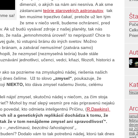
dimenzií, o akých sa nám ani nesníva. A ak sme
zástancami
teórie starovekých astronautov,
tak
Šta
amme sa!
len musíme trpezlivo čakať, pretože už len tým
že sme v niečo verili, budeme ochránení, pred
Poče
. Ak už budú vysávať zdroje z našej planéty, tak nás
Celk
eto, že naša „jemnohmotná úroveň“ to nepripustí! Chce to
Prie
ovej gule, tú vstupnú bránu do iných svetov. Možno
m bránam, a zatvárať nemusíme! (zatvára samo)
Aut
hopili, že nezmysel (nezmyselná teória) bude stále
návání jednotlivci, učenci, vedci, kňazi, filozofi, historici a
rv ako sa pozrieme na zmysluplnú nádej, riešenia našich
ej dnes čelíme. Už to slovo
„zmysel“
, poukazuje, že
Kat
ojí
NIEKTO,
kto dáva zmysel našemu životu, celému
Neza
eli nájsť zmysel, skutočnú nádej v niečom, za čím stoja
drieť? Mohol by mať slepý vesmír pre nás pripravenú nejakú
Arc
o povedal, kto odmieta inteligentnú Príčinu, (
R.Dawkins)
ych síl a genetických replikácií dochádza k tomu, že
janu
febr
e, tak že v tom nenájdeme zmysel ani spravodlivosť“.
dece
ko –
„nevšímavú, bezcitnú ľahostajnosť „.
júl 2
vzbudení? Dodalo vám to tak potrebnú nádej, ktorú tak dnes
máj 
apríl