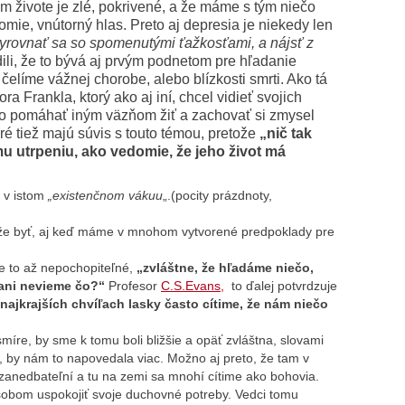
m živote je zlé, pokrivené, a že máme s tým niečo
domie, vnútorný hlas.
Preto aj depresia je niekedy len
yrovnať sa so spomenutými ťažkosťami, a nájsť z
rdili, že to bývá aj prvým podnetom pre hľadanie
 čelíme vážnej chorobe, alebo blízkosti smrti. Ako tá
 Frankla, ktorý ako aj iní, chcel vidieť svojich
ebo pomáhať iným väzňom žiť a zachovať si zmysel
toré tiež majú súvis s touto témou, pretože
„nič tak
u utrpeniu, ako vedomie, že jeho život má
e v istom
„existenčnom vákuu
„.(pocity prázdnoty,
ôže byť, aj keď máme v mnohom vytvorené predpoklady pre
je to až nepochopiteľné,
„zvláštne, že hľadáme niečo,
 ani nevieme čo?“
Profesor
C.S.Evans,
to ďalej potvrdzuje
 najkrajších chvíľach lasky často cítime, že nám niečo
re, by sme k tomu boli bližšie a opäť zvláštna, slovami
 by nám to napovedala viac. Možno aj preto, že tam v
zanedbateľní a tu na zemi sa mnohí cítime ako bohovia.
obom uspokojiť svoje duchovné potreby. Vedci tomu