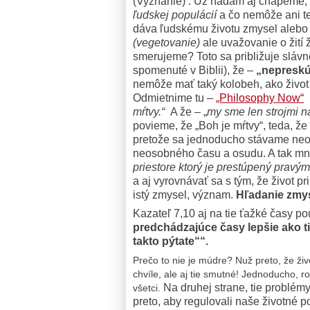
(Vyznanie) .
Už hádam aj chápeme, 
ľudskej populácií
a čo nemôže ani 
dáva ľudskému životu zmysel alebo 
(vegetovanie)
ale uvažovanie o žití 
smerujeme? Toto sa približuje slávn
spomenuté v Biblii), že –
„nepreskúm
nemôže mať taký kolobeh, ako život
O
dmietnime tu –
„Philosophy Now“
k
mŕtvy.“
A že – „
my sme len strojmi n
povieme, že „Boh je mŕtvy“, teda, ž
pretože sa jednoducho stávame ne
neosobného času a osudu.
A tak mn
priestore ktorý je prestúpený prav
a aj vyrovnávať sa s tým, že život pr
istý zmysel, význam.
Hľadanie zmys
Kazateľ 7,10 aj na tie ťažké časy p
predchádzajúce časy lepšie ako tie
takto pýtate““
.
Prečo to nie je múdre? Nuž preto, že ži
chvíle, ale aj tie smutné! Jednoducho, ro
Na druhej strane, tie problémy
všetci.
preto, aby regulovali naše životné p