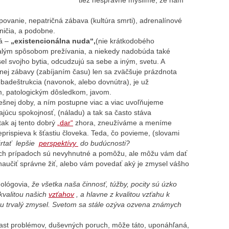
tiež nesprávne myslíme, že nám
ovanie, nepatričná zábava (kultúra smrti), adrenalínové
 ničia, a podobne.
á –
„existencionálna nuda“,
(nie krátkodobého
valým spôsobom prežívania, a niekedy nadobúda také
sel svojho bytia, odcudzujú sa sebe a iným, svetu. A
nej zábavy (zabíjaním času) len sa zväčšuje prázdnota
adeštrukcia (navonok, alebo dovnútra), je už
, patologickým dôsledkom, javom.
ešnej doby, a ním postupne viac a viac uvoľňujeme
júcu spokojnosť, (náladu) a tak sa často stáva
tak aj tento dobrý
„dar“
zhora, zneužíváme a meníme
eprispieva k šťastiu človeka. Teda, čo povieme, (slovami
rtať lepšie
perspektívy
do budúcnosti?
ých prípadoch sú nevyhnutné a pomôžu, ale môžu vám dať
naučiť správne žiť, alebo vám povedať aký je zmysel vášho
ológovia,
že všetka naša činnosť, túžby, pocity sú úzko
 kvalitou našich
vzťahov
, a hlavne z kvalitou vzťahu k
u trvalý zmysel. Svetom sa stále ozýva ozvena známych
árast problémov, duševných poruch, môže táto, uponáhľaná,