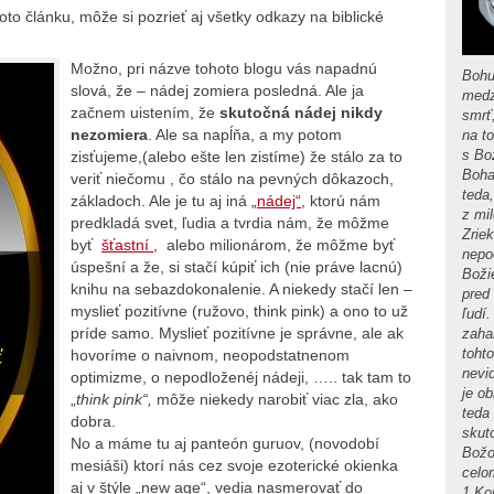
oto článku, môže si pozrieť aj všetky odkazy na biblické
Možno, pri názve tohoto blogu vás napadnú
Bohu
slová, že – nádej zomiera posledná. Ale ja
medz
začnem uistením, že
skutočná nádej nikdy
smrť
nezomiera
. Ale sa napĺňa, a my potom
na t
s Bo
zisťujeme,(alebo ešte len zistíme) že stálo za to
Boha 
veriť niečomu , čo stálo na pevných dôkazoch,
teda
základoch. Ale je tu aj iná
„nádej“,
ktorú nám
z mi
predkladá svet, ľudia a tvrdia nám, že môžme
Zrie
byť
šťastní ,
alebo milionárom, že môžme byť
nepo
úspešní a že, si stačí kúpiť ich (nie práve lacnú)
Boži
knihu na sebazdokonalenie. A niekedy stačí len –
pred
myslieť pozitívne (ružovo, think pink) a ono to už
ľudí.
príde samo. Myslieť pozitívne je správne, ale ak
zaha
toht
hovoríme o naivnom, neopodstatnenom
nevid
optimizme, o nepodloženéj nádeji, ….. tak tam to
je ob
„
think pink“,
môže niekedy narobiť viac zla, ako
teda
dobra.
skut
No a máme tu aj panteón guruov, (novodobí
Božo
mesiáši) ktorí nás cez svoje ezoterické okienka
celom
aj v štýle „new age“, vedia nasmerovať do
1.Ko