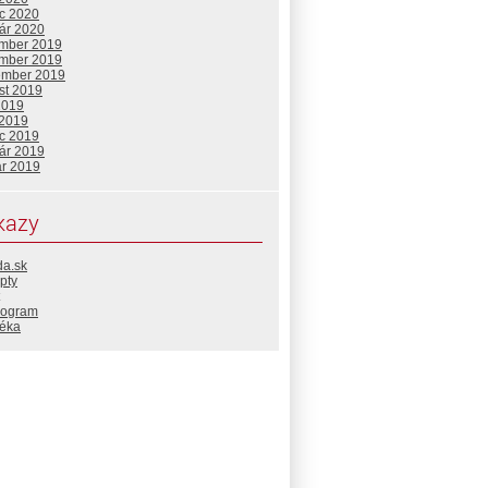
c 2020
uár 2020
mber 2019
mber 2019
ember 2019
st 2019
2019
 2019
c 2019
uár 2019
ár 2019
kazy
da.sk
pty
rogram
téka