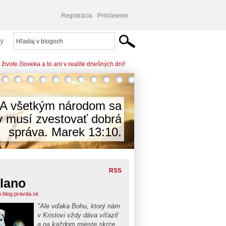
Registrácia
Prihlásenie
y
živote človeka a to ani v realite dnešných dní!
A všetkým národom sa
v musí zvestovať dobrá
správa. Marek 13:10.
RSS
lano
o.blog.pravda.sk
"Ale vďaka Bohu, ktorý nám
v Kristovi vždy dáva víťaziť
a na každom mieste skrze