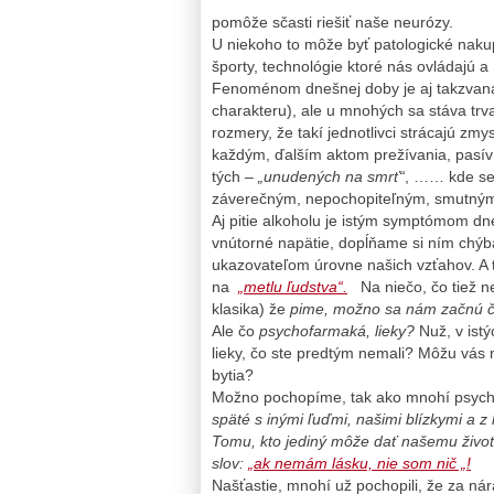
pomôže sčasti riešiť naše neurózy.
U niekoho to môže byť patologické nakup
športy, technológie ktoré nás ovládajú a
Fenoménom dnešnej doby je aj takzvan
charakteru), ale u mnohých sa stáva tr
rozmery, že takí jednotlivci strácajú zmy
každým, ďalším aktom prežívania, pasív
tých –
„unudených na smrť“
, …… kde seb
záverečným, nepochopiteľným, smutným
Aj pitie alkoholu je istým symptómom dn
vnútorné napätie, dopĺňame si ním chýba
ukazovateľom úrovne našich vzťahov. A 
na
„metlu ľudstva“.
Na niečo, čo tiež n
klasika) že
pime, možno sa nám začnú č
Ale čo
psychofarmaká, lieky?
Nuž, v ist
lieky, čo ste predtým nemali? Môžu vás 
bytia?
Možno pochopíme, tak ako mnohí psych
späté s inými ľuďmi, našimi blízkymi a z
Tomu, kto jediný môže dať našemu život
slov:
„ak nemám lásku, nie som nič „!
Našťastie, mnohí už pochopili, že za n