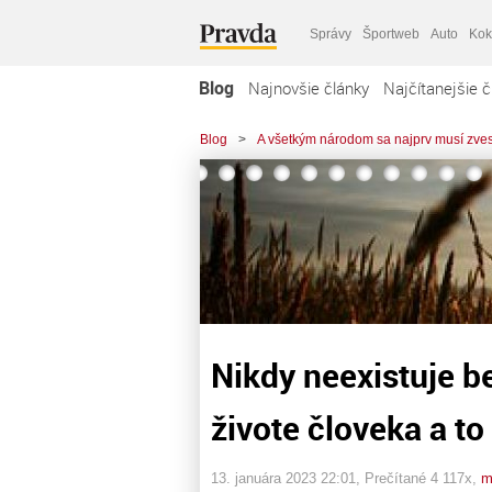
Správy
Športweb
Auto
Kok
Blog
Najnovšie články
Najčítanejšie č
Blog
>
A všetkým národom sa najprv musí zves
Nikdy neexistuje b
živote človeka a to
13. januára 2023 22:01
, Prečítané 4 117x,
m