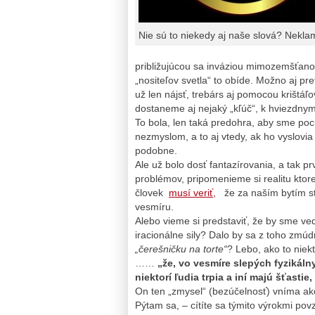
Nie sú to niekedy aj naše slová? Nekl
približujúcou sa inváziou mimozemšťanov
„nositeľov svetla“ to obíde. Možno aj pr
už len nájsť, trebárs aj pomocou krištáľ
dostaneme aj nejaký „kľúč“, k hviezdny
To bola, len taká predohra, aby sme poc
nezmyslom, a to aj vtedy, ak ho vyslovia uz
podobne.
Ale už bolo dosť fantazírovania, a tak p
problémov, pripomenieme si realitu ktor
človek
musí veriť,
že za naším bytím st
vesmíru.
Alebo vieme si predstaviť, že by sme ved
iracionálne sily? Dalo by sa z toho zmú
„čerešničku na torte“
? Lebo, ako to niekt
……
„že, vo vesmíre slepých fyzikáln
niektorí ľudia trpia a iní majú šťasti
On ten „zmysel“ (bezúčelnosť) vníma a
Pýtam sa, – cítíte sa týmito výrokmi po