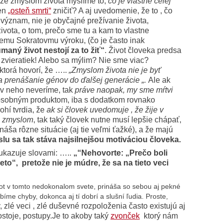
že zmyslom života myslíme to,
čo je vlastné celej
ten
„osteň smrti“
zničiť? A aj uvedomenie, že to , čo
význam, nie je obyčajné prežívanie života,
života, o tom, prečo sme tu a kam to vlastne
emu Sokratovmu výroku, (čo je často inak
aný život nestojí za to žiť“
. Život človeka predsa
 zvieratiek! Alebo sa mýlim? Nie sme viac?
torá hovorí, že …..
„Zmyslom života nie je byť
a prenášanie génov do ďalšej generácie „.
Ale ak
e v neho neveríme, tak
práve naopak, my sme mŕtvi
osobným produktom, iba s dodatkom rovnako
ohí tvrdia, že
ak si človek uvedomuje , že žije v
ým zmyslom
, tak taký človek nutne musí lepšie chápať,
ináša rôzne situácie (aj tie veľmi ťažké), a že majú
lu sa tak stáva najsilnejšou motiváciou človeka.
oukazuje slovami: …..
„“Nehovorte: „Prečo boli
to“, pretože nie je múdre, že sa na tieto veci
vot v tomto nedokonalom svete, prináša so sebou aj pekné
bíme chyby, dokonca aj tí dobrí a slušní ľudia. Proste,
, zlé veci , zlé duševné rozpoloženia často existujú aj
ostoje, postupy.
Je to akoby taký
zvonček
ktorý nám