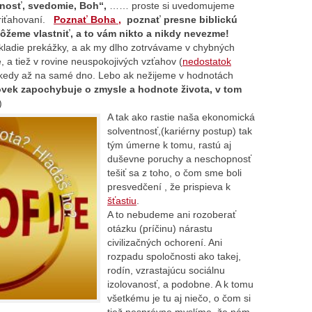
nosť, svedomie, Boh“,
…… proste si uvedomujeme
riťahovaní.
Poznať Boha ,
poznať presne biblickú
môžeme vlastniť, a to vám nikto a nikdy nevezme!
kladie prekážky, a ak my dlho zotrvávame v chybných
 a tiež v rovine neuspokojivých vzťahov (
nedostatok
ekedy až na samé dno. Lebo ak nežijeme v hodnotách
ovek zapochybuje o zmysle a hodnote života, v tom
)
A tak ako rastie naša ekonomická
solventnosť,(kariérny postup) tak
tým úmerne k tomu, rastú aj
duševne poruchy a neschopnosť
tešiť sa z toho, o čom sme boli
presvedčení , že prispieva k
šťastiu
.
A to nebudeme ani rozoberať
otázku (príčinu) nárastu
civilizačných ochorení. Ani
rozpadu spoločnosti ako takej,
rodín, vzrastajúcu sociálnu
izolovanosť, a podobne. A k tomu
všetkému je tu aj niečo, o čom si