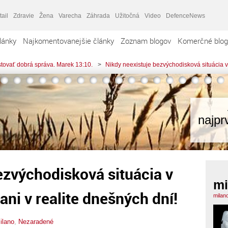
tail
Zdravie
Žena
Varecha
Záhrada
Užitočná
Video
DefenceNews
lánky
Najkomentovanejšie články
Zoznam blogov
Komerčné blog
tovať dobrá správa. Marek 13:10.
>
Nikdy neexistuje bezvýchodisková situácia v 
najpr
ezvýchodisková situácia v
mi
 ani v realite dnešných dní!
milan
ilano
,
Nezaradené