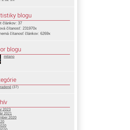
tistiky blogu
t článkov: 37
ová čítanosť: 231970x
merná čítanosť článkov: 6269x
or blogu
milano
egórie
radené
(37)
hív
ár 2023
uár 2021
mber 2020
020
2020
 2020