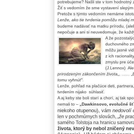
potrebujeme? Našli ste v tom hodnotný
Žiť s vedomím že sme vystavení slepým 
Pretože s týmto vedomím nemáme istotu 
Lenže, ako tie tvrdenia pomôžu
ma
mladej
budeme nadávať na matku prírodu, (alebo 
nepočuje a ani si neuvedomuje, že každý
A že pozostalý
duchovného zmä
môžu jasné vid
z ich racionalit
zmyslu pre úče
(J.Lennox) Aleb
prirodzeným zákončením života
„, …… „
tomu vyhnúť“.
Lenže, pohľad na plačúce deti, partnera
tvrdením nijako súhlasiť.
A aj keby ste boli starí a chorí, aj tak s
nemali to –
„Dawkinsovo, evolučné šť
niekoho otupenou), vám
nedovolí 
len v pochmúrnych slovách,
„že prac
samého Tolstoja na hranicu samovra
života, ktorý by nebol zničený n