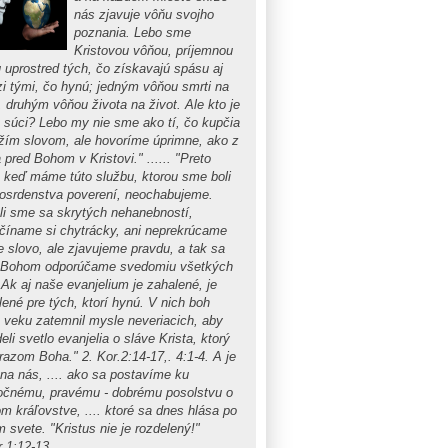
nás zjavuje vôňu svojho
poznania. Lebo sme
Kristovou vôňou, príjemnou
 uprostred tých, čo získavajú spásu aj
i tými, čo hynú; jedným vôňou smrti na
, druhým vôňou života na život. Ale kto je
o súci? Lebo my nie sme ako tí, čo kupčia
žím slovom, ale hovoríme úprimne, ako z
pred Bohom v Kristovi." ...... "Preto
, keď máme túto službu, ktorou sme boli
losrdenstva poverení, neochabujeme.
kli sme sa skrytých nehanebností,
číname si chytrácky, ani neprekrúcame
e slovo, ale zjavujeme pravdu, a tak sa
 Bohom odporúčame svedomiu všetkých
 Ak aj naše evanjelium je zahalené, je
lené pre tých, ktorí hynú. V nich boh
o veku zatemnil mysle neveriacich, aby
eli svetlo evanjelia o sláve Krista, ktorý
razom Boha." 2. Kor.2:14-17,. 4:1-4. A je
 na nás, .... ako sa postavíme ku
očnému, pravému - dobrému posolstvu o
m kráľovstve, .... ktoré sa dnes hlása po
 svete. "Kristus nie je rozdelený!"
r.1:12-13.