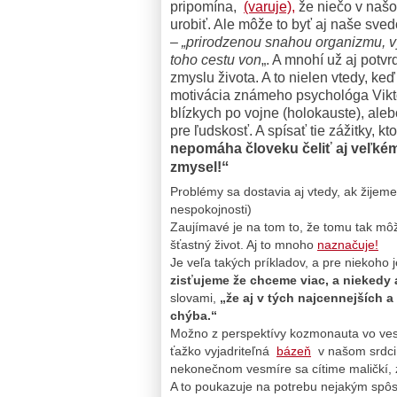
pripomína,
(varuje),
že niečo v našo
urobiť. Ale môže to byť aj naše sve
–
„prirodzenou snahou organizmu, v
toho cestu von
„. A mnohí už aj potv
zmyslu života. A to nielen vtedy, keď
motivácia známeho psychológa Viktora
blízkych po vojne (holokauste), al
pre ľudskosť. A spísať tie zážitky, k
nepomáha človeku čeliť aj veľkém
“
zmysel
!
Problémy sa dostavia aj vtedy, ak žijem
nespokojnosti)
Zaujímavé je na tom to, že tomu tak m
šťastný život. Aj to mnoho
naznačuje!
Je veľa takých príkladov, a pre niekoho 
zisťujeme že chceme viac, a niekedy
slovami,
„že aj v tých najcennejších a
chýba.“
Možno z perspektívy kozmonauta vo vesmí
ťažko vyjadriteľná
bázeň
v našom srdci,
nekonečnom vesmíre sa cítime maličkí, 
A to poukazuje na potrebu nejakým spôs