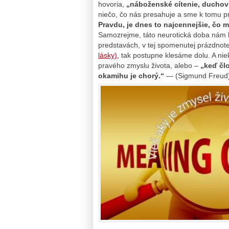
hovoria,
„náboženské cítenie, duchov
niečo, čo nás presahuje a sme k tomu p
Pravdu, je dnes to najcennejšie, čo 
Samozrejme, táto neurotická doba nám 
predstavách, v tej spomenutej prázdnote,
lásky),
tak postupne klesáme dolu. A ni
pravého zmyslu života, alebo –
„keď čl
okamihu je chorý.“
— (Sigmund Freud