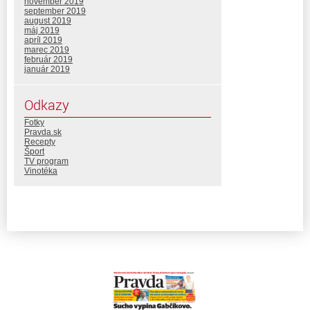
november 2019
september 2019
august 2019
máj 2019
apríl 2019
marec 2019
február 2019
január 2019
Odkazy
Fotky
Pravda.sk
Recepty
Šport
TV program
Vinotéka