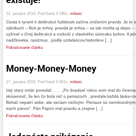
31. januára 2019, Prečítané 4 296x,
milano
Cesta k tyranii k deštrukcii ľudskosti začína zničením pravdy. Je to
výkrikoch – Boh je mŕtvy, pravda je mŕtva – sa tak mohla aj slepo – 
vyžívať v čírej deštrukcii a rozkoší z vlastného súmraku bohov. A je
nadčloveka, rasizmus , podla vzdelancov,historikov […]
Pokračovanie článku
Money-Money-Money
27. januára 2019, Prečítané 4 061x,
milano
Istý starý notár povedal:…… „Po dvadsať rokov som mal do činenia
skúsenosť, že len čo bola reč o peniazoch , prestala každá láska-ro
Boháč nepatrí sebe, ale veciam neživým. Peniaze sú nemilosrdným
iných pánov“. Pán Papíni mal pravdu a zrejme […]
Pokračovanie článku