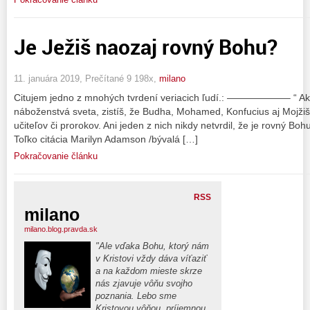
Je Ježiš naozaj rovný Bohu?
11. januára 2019, Prečítané 9 198x,
milano
Citujem jedno z mnohých tvrdení veriacich ľudí.: ——————– “ Ak
náboženstvá sveta, zistíš, že Budha, Mohamed, Konfucius aj Mojži
učiteľov či prorokov. Ani jeden z nich nikdy netvrdil, že je rovný Bohu
Toľko citácia Marilyn Adamson /bývalá […]
Pokračovanie článku
RSS
milano
milano.blog.pravda.sk
"Ale vďaka Bohu, ktorý nám
v Kristovi vždy dáva víťaziť
a na každom mieste skrze
nás zjavuje vôňu svojho
poznania. Lebo sme
Kristovou vôňou, príjemnou