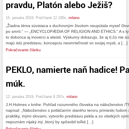
pravdu, Platón alebo Ježiš?
15. januára 2019, Prečítané 12 190x,
milano
„Žiadna téma súvisiaca s duchovným životom neupútala myseľ člov
po smrti.“ — „ENCYCLOPÆDIA OF RELIGION AND ETHICS.“ A s tým c
to dokonca aj inoverci a ateisti. Výskumy dokazujú, že aj tí,čo nie 
majú istú predstavu, koncepciu nesmrteľnosti vo svojej mysli, a […]
Pokračovanie článku
PEKLO, namierte naň hadice! P
múk.
12. januára 2019, Prečítané 9 297x,
milano
J.H.Holmes v knihe: Pohľad rozumného človeka na náboženstvo /The
napísal: „Náboženstvo s potláčaním starého teroru prinieslo ľudom
praktiky, inými slovami, vytvorilo predstavu pekla a zo všetkých vým
nepoznám nijaký iný ,ktorý by spôsobil toľké […]
Pokračovanie článku