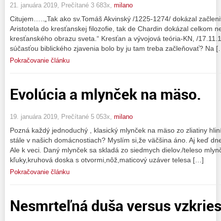
21. januára 2019, Prečítané 3 683x,
milano
Citujem…..„Tak ako sv.Tomáš Akvinský /1225-1274/ dokázal začleni
Aristotela do kresťanskej filozofie, tak de Chardin dokázal celkom n
kresťanského obrazu sveta.“ Kresťan a vývojová teória-KN, /17.11.1
súčasťou biblického zjavenia bolo by ju tam treba začleňovať? Na [
Pokračovanie článku
Evolúcia a mlynček na mäso.
19. januára 2019, Prečítané 5 053x,
milano
Pozná každý jednoduchý , klasický mlynček na mäso zo zliatiny hliní
stále v našich domácnostiach? Myslím si,že väčšina áno. Aj keď dnes
Ale k veci. Daný mlynček sa skladá zo siedmych dielov./teleso mlyn
kľuky,kruhová doska s otvormi,nôž,maticový uzáver telesa […]
Pokračovanie článku
Nesmrteľná duša versus vzkries