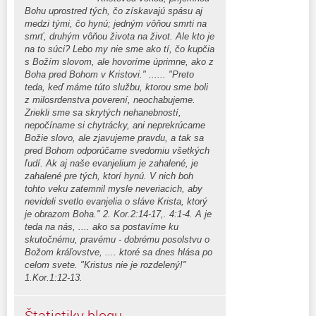
Bohu uprostred tých, čo získavajú spásu aj
medzi tými, čo hynú; jedným vôňou smrti na
smrť, druhým vôňou života na život. Ale kto je
na to súci? Lebo my nie sme ako tí, čo kupčia
s Božím slovom, ale hovoríme úprimne, ako z
Boha pred Bohom v Kristovi." ...... "Preto
teda, keď máme túto službu, ktorou sme boli
z milosrdenstva poverení, neochabujeme.
Zriekli sme sa skrytých nehanebností,
nepočíname si chytrácky, ani neprekrúcame
Božie slovo, ale zjavujeme pravdu, a tak sa
pred Bohom odporúčame svedomiu všetkých
ľudí. Ak aj naše evanjelium je zahalené, je
zahalené pre tých, ktorí hynú. V nich boh
tohto veku zatemnil mysle neveriacich, aby
nevideli svetlo evanjelia o sláve Krista, ktorý
je obrazom Boha." 2. Kor.2:14-17,. 4:1-4. A je
teda na nás, .... ako sa postavíme ku
skutočnému, pravému - dobrému posolstvu o
Božom kráľovstve, .... ktoré sa dnes hlása po
celom svete. "Kristus nie je rozdelený!"
1.Kor.1:12-13.
Štatistiky blogu