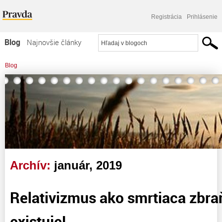
Registrácia
Prihlásenie
Blog
Najnovšie články
Najčítanejšie články
Blog
Najkomentovanejšie články
>
A všetkým národom sa najprv musí zvestovať dobrá správa. Marek 13:10.
Zoznam blogov
Komerčné blogy
Archív:
január, 2019
Relativizmus ako smrtiaca zbra
existuje!