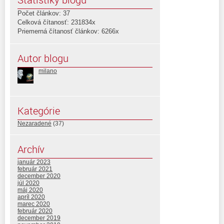
Počet článkov: 37
Celková čítanosť: 231834x
Priemerná čítanosť článkov: 6266x
Autor blogu
milano
Kategórie
Nezaradené
(37)
Archív
január 2023
február 2021
december 2020
júl 2020
máj 2020
apríl 2020
marec 2020
február 2020
december 2019