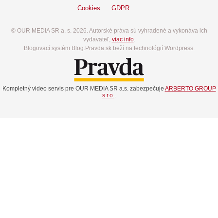
Cookies
GDPR
© OUR MEDIA SR a. s. 2026. Autorské práva sú vyhradené a vykonáva ich
vydavateľ,
viac info
.
Blogovací systém Blog.Pravda.sk beží na technológií Wordpress.
Kompletný video servis pre OUR MEDIA SR a.s. zabezpečuje
ARBERTO GROUP
s.r.o.
.