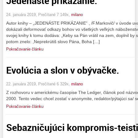
Jedenáste prikázanie.
24. januára 2019, Prečítané 7 149x,
milano
Autor knihy – „JEDENÁSTE PRIKÁZANIE“ , /F.Markovič/ v úvode uvád
dokázali deformovať odkazy bohov vo všetkých veľkých náboženstvá
svojej knihy k tomu dodáva: „Keby sa Pán vrátil na zem, doplnil by 
potom znelo: ,Neprekrútiš slovo Pána, Boha […]
Pokračovanie článku
Evolúcia a slon v obývačke.
22. januára 2019, Prečítané 6 329x,
milano
Z rozhovoru v americkému časopise The Ledger, článok pod názvom 
2000. Tento vedec chcel zostať v anonymite, redaktor/pýtajúci sa/
Pokračovanie článku
Sebazničujúci kompromis-teisti