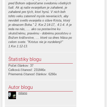
pred Bohom odporúčame svedomiu všetkých
ľudí. Ak aj naše evanjelium je zahalené, je
zahalené pre tých, ktorí hynú. V nich boh
tohto veku zatemnil mysle neveriacich, aby
nevideli svetlo evanjelia o sláve Krista, ktorý
je obrazom Boha." 2. Kor.2:14-17,. 4:1-4. A je
teda na nás, .... ako sa postavíme ku
skutočnému, pravému - dobrému posolstvu o
Božom kráľovstve, .... ktoré sa dnes hlása po
celom svete. "Kristus nie je rozdelený!"
1.Kor.1:12-13.
Štatistiky blogu
Počet článkov: 37
Celková čítanosť: 231846x
Priemerná čítanosť článkov: 6266x
Autor blogu
milano