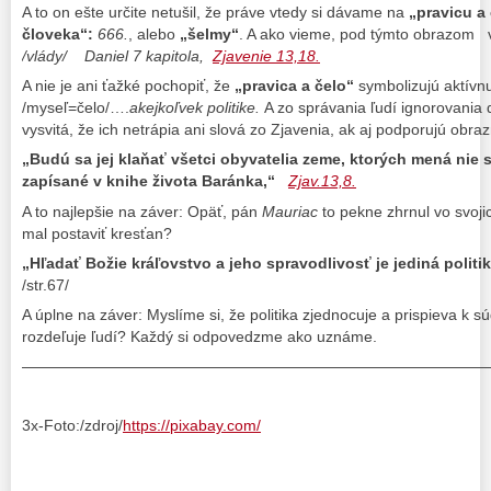
A to on ešte určite netušil, že práve vtedy si dávame na
„pravicu a
človeka“:
666.
, alebo
„šelmy“
. A ako vieme, pod týmto obrazom 
/vlády/
Daniel 7 kapitola,
Zjavenie 13,18.
A nie je ani ťažké pochopiť, že
„pravica a čelo“
symbolizujú aktívnu
/myseľ=čelo/….
akejkoľvek politike.
A zo správania ľudí ignorovania
vysvitá, že ich netrápia ani slová zo Zjavenia, ak aj podporujú obra
„
Budú sa jej klaňať všetci obyvatelia zeme, ktorých mená nie 
zapísané v knihe života Baránka,
“
Zjav.13,8.
A to najlepšie na záver: Opäť, pán
Mauriac
to pekne zhrnul vo svoji
mal postaviť kresťan?
„Hľadať Božie kráľovstvo a jeho spravodlivosť je jediná politik
/str.67/
A úplne na záver: Myslíme si, že politika zjednocuje a prispieva k 
rozdeľuje ľudí? Každý si odpovedzme ako uznáme.
——————————————————————————————
3x-Foto:/zdroj/
https://pixabay.com/