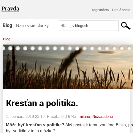
Registrácia
Prihlásenie
Blog
Najnovšie články
Najčítanejšie články
Blog
Najkomentovanejšie články
>
A všetkým národom sa najprv musí zvestovať dobrá správa. Marek 13:10.
Zoznam blogov
>
Kresťan a politika.
Komerčné blogy
Kresťan a politika.
1. februára 2019 23:19
, Prečítané 3 674x,
milano
,
Nezaradené
Môže byť kresťan v politike?
Aký postoj k tomu zaujíma Biblia, p
byť vodidlo v tejto otázke?