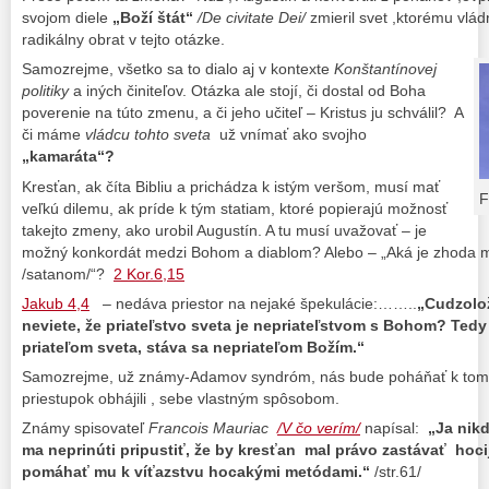
svojom diele
„Boží štát“
/De civitate Dei/
zmieril svet ,ktorému vlá
radikálny obrat v tejto otázke.
Samozrejme, všetko sa to dialo aj v kontexte
Konštantínovej
politiky
a iných činiteľov. Otázka ale stojí, či dostal od Boha
poverenie na túto zmenu, a či jeho učiteľ – Kristus ju schválil? A
či máme
vládcu tohto sveta
už vnímať ako svojho
„kamaráta“?
Kresťan, ak číta Bibliu a prichádza k istým veršom, musí mať
F
veľkú dilemu, ak príde k tým statiam, ktoré popierajú možnosť
takejto zmeny, ako urobil Augustín. A tu musí uvažovať – je
možný konkordát medzi Bohom a diablom? Alebo – „
Aká je zhoda 
/satanom/“?
2 Kor.6,15
Jakub 4,4
– nedáva priestor na nejaké špekulácie:……..
„
Cudzolož
neviete, že priateľstvo sveta je nepriateľstvom s Bohom? Tedy
priateľom sveta, stáva sa nepriateľom Božím.“
Samozrejme, už známy-Adamov syndróm, nás bude poháňať k tomu
priestupok obhájili , sebe vlastným spôsobom.
Známy spisovateľ
Francois Mauriac
/V čo verím/
napísal:
„Ja nikd
ma neprinúti pripustiť, že by kresťan mal právo zastávať hocij
pomáhať mu k víťazstvu hocakými metódami.“
/str.61/