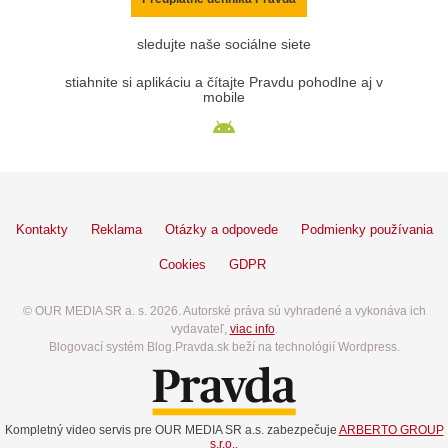
sledujte naše sociálne siete
stiahnite si aplikáciu a čítajte Pravdu pohodlne aj v
mobile
Kontakty
Reklama
Otázky a odpovede
Podmienky používania
Cookies
GDPR
© OUR MEDIA SR a. s. 2026. Autorské práva sú vyhradené a vykonáva ich
vydavateľ,
viac info
.
Blogovací systém Blog.Pravda.sk beží na technológií Wordpress.
Kompletný video servis pre OUR MEDIA SR a.s. zabezpečuje
ARBERTO GROUP
s.r.o.
.