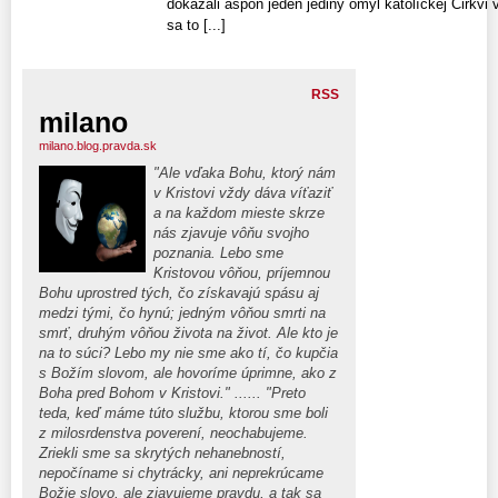
dokázali aspoň jeden jediný omyl katolíckej Cirkvi v 
sa to [...]
RSS
milano
milano.blog.pravda.sk
"Ale vďaka Bohu, ktorý nám
v Kristovi vždy dáva víťaziť
a na každom mieste skrze
nás zjavuje vôňu svojho
poznania. Lebo sme
Kristovou vôňou, príjemnou
Bohu uprostred tých, čo získavajú spásu aj
medzi tými, čo hynú; jedným vôňou smrti na
smrť, druhým vôňou života na život. Ale kto je
na to súci? Lebo my nie sme ako tí, čo kupčia
s Božím slovom, ale hovoríme úprimne, ako z
Boha pred Bohom v Kristovi." ...... "Preto
teda, keď máme túto službu, ktorou sme boli
z milosrdenstva poverení, neochabujeme.
Zriekli sme sa skrytých nehanebností,
nepočíname si chytrácky, ani neprekrúcame
Božie slovo, ale zjavujeme pravdu, a tak sa