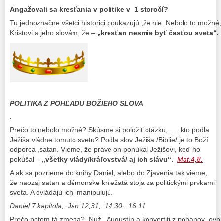
Angažovali sa kresťania v politike v 1 storočí?
Tu jednoznačne všetci historici poukazujú ,že nie. Nebolo to možné,
Kristovi a jeho slovám, že –
„kresťan nesmie byť časťou sveta“.
POLITIKA Z POHĽADU BOŽIEHO SLOVA
.
Prečo to nebolo možné? Skúsme si položiť otázku,….. kto podla
Ježiša vládne tomuto svetu? Podla slov Ježiša /Biblie/ je to Boží
odporca ,satan. Vieme, že práve on ponúkal Ježišovi, keď ho
pokúšal –
„všetky vlády/kráľovstvá/ aj ich slávu“.
Mat.4,8.
A ak sa pozrieme do knihy Daniel, alebo do Zjavenia tak vieme,
že naozaj satan a démonske kniežatá stoja za politickými prvkami
sveta. A ovládajú ich, manipulujú.
Daniel 7 kapitola,. Ján 12,31,. 14,30,. 16,11
Prečo potom tá zmena? Nuž , Augustín a konvertiti z pohanov ,ovply