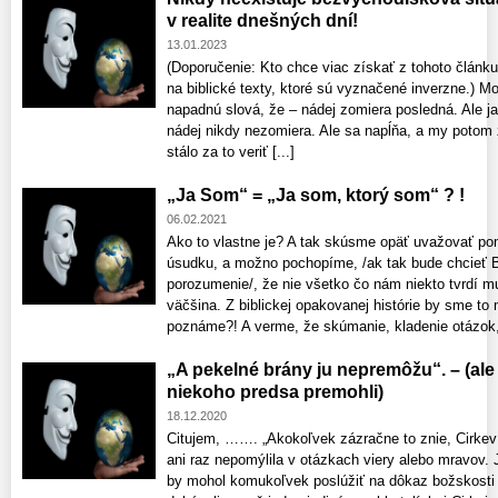
v realite dnešných dní!
13.01.2023
(Doporučenie: Kto chce viac získať z tohoto článku
na biblické texty, ktoré sú vyznačené inverzne.) M
napadnú slová, že – nádej zomiera posledná. Ale 
nádej nikdy nezomiera. Ale sa napĺňa, a my potom z
stálo za to veriť [...]
„Ja Som“ = „Ja som, ktorý som“ ? !
06.02.2021
Ako to vlastne je? A tak skúsme opäť uvažovať p
úsudku, a možno pochopíme, /ak tak bude chcieť 
porozumenie/, že nie všetko čo nám niekto tvrdí mu
väčšina. Z biblickej opakovanej histórie by sme to 
poznáme?! A verme, že skúmanie, kladenie otázok, 
„A pekelné brány ju nepremôžu“. – (ale
niekoho predsa premohli)
18.12.2020
Citujem, ……. „Akokoľvek zázračne to znie, Cirkev 
ani raz nepomýlila v otázkach viery alebo mravov. 
by mohol komukoľvek poslúžiť na dôkaz božskosti k