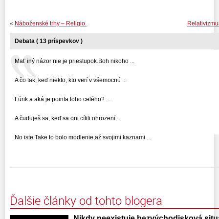
«
Náboženské trhy – Religio.
Relativizmu
Debata ( 13 príspevkov )
Mať iný názor nie je priestupok.Boh nikoho ...
A čo tak, keď niekto, kto verí v všemocnú ...
Fúrik a aká je pointa toho celého? ...
A čuduješ sa, keď sa oni cítili ohrození ...
No iste.Take to bolo modlenie,až svojimi kaznami ...
Ďalšie články od tohto blogera
Nikdy neexistuje bezvýchodisková situác